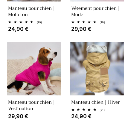
Manteau pour chien |
Vêtement pour chien |
Molleton
Mode
19
19
(19)
(19)
total
total
Prix
24,90 €
Prix
29,90 €
des
des
habituel
habituel
critiques
critiques
Manteau pour chien |
Manteau chien | Hiver
Vestination
21
(21)
total
Prix
29,90 €
Prix
24,90 €
des
habituel
habituel
critiques