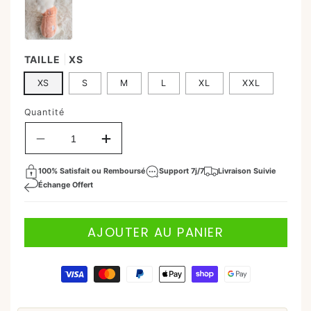
TAILLE
XS
XS
S
M
L
XL
XXL
Quantité
Réduire
Augmenter
la
la
quantité
quantité
100% Satisfait ou Remboursé
Support 7j/7
Livraison Suivie
de
de
Échange Offert
Manteau
Manteau
pour
pour
chien
chien
AJOUTER AU PANIER
|
|
Mignon
Mignon
Moyens
de
paiement