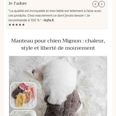
Je l'adore
Parf
"La qualité est incroyable et mon bébé est tellement à l’aise avec
"Les 
ces produits. C’est exactement ce dont j’avais besoin ! Je
pour
Sofia R.
recommande à 100 %." –
reco
★★★★★
★★
Manteau pour chien Mignon : chaleur,
style et liberté de mouvement