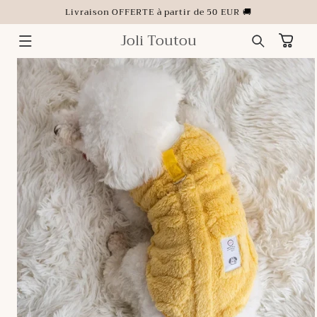
ET
Livraison OFFERTE à partir de 50 EUR 🚚
PASSER
AU
CONTENU
Joli Toutou
Panier
PASSER AUX
INFORMATIONS
PRODUITS