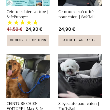
i
o
Ceinture chien voiture |
Ceinture de sécurité
SafePuppy™
pour chien | SafeTail
n
★★★★★
Prix
41,50 €
Prix
24,90 €
Prix
24,90 €
:
habituel
promotionnel
habituel
CHOISIR DES OPTIONS
AJOUTER AU PANIER
CEINTURE CHIEN
Siège auto pour chien |
VOITURE | MaxiSafe
FluffySafe