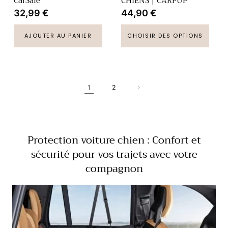
CarSafe
CHIENS | CARPUP
Prix
32,99 €
Prix
44,90 €
habituel
habituel
AJOUTER AU PANIER
CHOISIR DES OPTIONS
1
2
Protection voiture chien : Confort et
sécurité pour vos trajets avec votre
compagnon