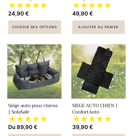
★★★★★
★★★★★
Prix
24,90 €
Prix
49,90 €
habituel
habituel
CHOISIR DES OPTIONS
AJOUTER AU PANIER
Siège auto pour chiens
SIEGE AUTO CHIEN |
| SofaSafe
ConfortAuto
★★★★★
★★★★★
Prix
Du 89,90 €
Prix
39,90 €
habituel
habituel