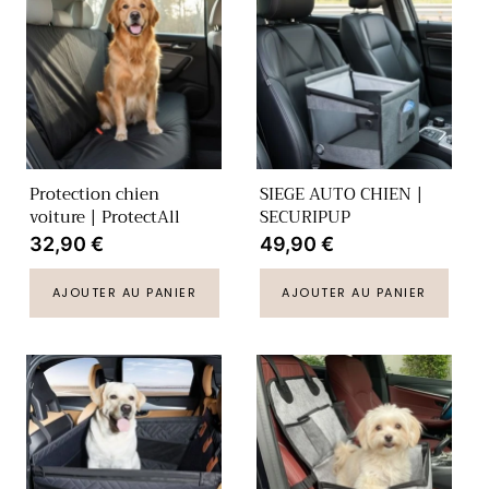
Protection chien
SIEGE AUTO CHIEN |
voiture | ProtectAll
SECURIPUP
Prix
32,90 €
Prix
49,90 €
habituel
habituel
AJOUTER AU PANIER
AJOUTER AU PANIER