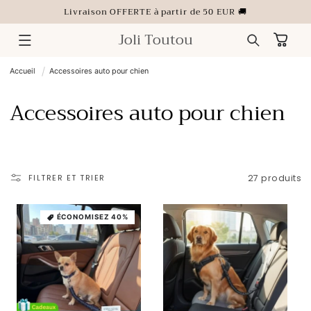
ET
Livraison OFFERTE à partir de 50 EUR 🚚
PASSER
AU
CONTENU
Joli Toutou
Panier
Accueil
Accessoires auto pour chien
C
Accessoires auto pour chien
o
l
FILTRER ET TRIER
27 produits
l
e
ÉCONOMISEZ 40%
c
t