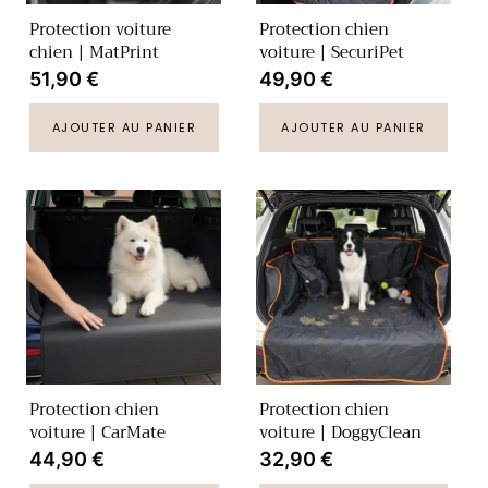
Protection voiture
Protection chien
chien | MatPrint
voiture | SecuriPet
Prix
51,90 €
Prix
49,90 €
habituel
habituel
AJOUTER AU PANIER
AJOUTER AU PANIER
Protection chien
Protection chien
voiture | CarMate
voiture | DoggyClean
Prix
44,90 €
Prix
32,90 €
habituel
habituel